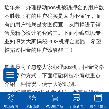
近年来，办理移动pos机被骗押金的用户数
不胜数；有的用户确实是因为不懂行，而
有的用户纯属是贪图便宜，从而掉进了销
售员精心设计的套路中。下面小编就以专
业知识为大家揭秘POS机押金套路，希望
被骗过押金的用户该醒醒了！
销售员为了忽悠大家办理pos机，押金套路
有很多种方式，下面项融科技小编就重点
介绍三种情况，便于大家识别。
1. 以低费率pos机作为诱导。尤其是
短信、
电销pos机
销售
员，开口就声称pos机刷卡
电话咨询
客服微信
POS机产品
行业新闻
刷养卡技巧
费率0.5%，扫码费率0.25%；说句难听的